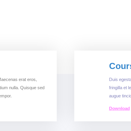
Cour
 Maecenas erat eros,
Duis egesta
pretium nulla. Quisque sed
fringilla et
tempor.
augue tinci
Download