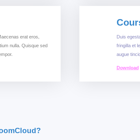
Cour
 Maecenas erat eros,
Duis egesta
pretium nulla. Quisque sed
fringilla et
tempor.
augue tinci
Download
 BoomCloud?