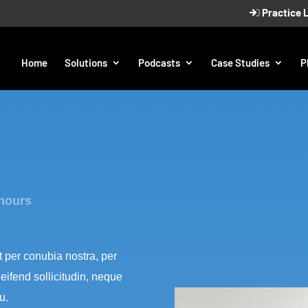
Practice 
Home
Solutions
Podcasts
Case Studies
P
hours
t per conubia nostra, per
eifend sollicitudin, neque
u.