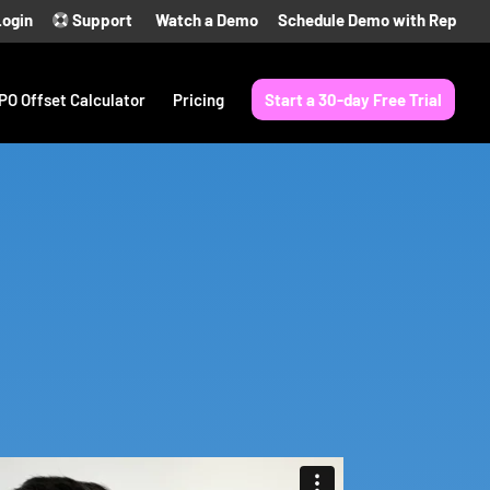
Login
Support
Watch a Demo
Schedule Demo with Rep
PO Offset Calculator
Pricing
Start a 30-day Free Trial