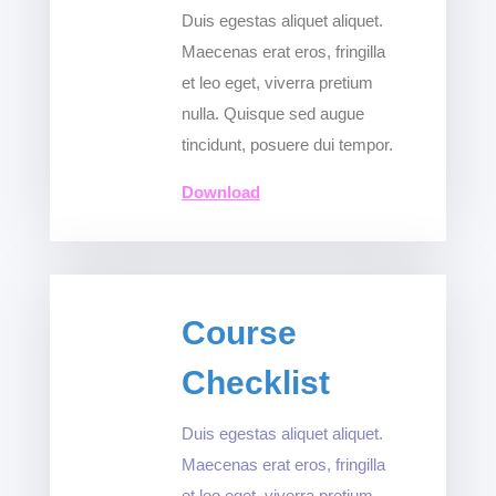
Duis egestas aliquet aliquet.
Maecenas erat eros, fringilla
et leo eget, viverra pretium
nulla. Quisque sed augue
tincidunt, posuere dui tempor.
Download
Course
Checklist
Duis egestas aliquet aliquet.
Maecenas erat eros, fringilla
et leo eget, viverra pretium