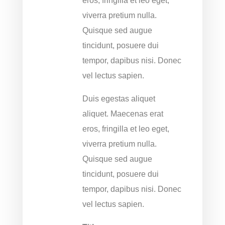
eros, fringilla et leo eget,
viverra pretium nulla.
Quisque sed augue
tincidunt, posuere dui
tempor, dapibus nisi. Donec
vel lectus sapien.
Duis egestas aliquet
aliquet. Maecenas erat
eros, fringilla et leo eget,
viverra pretium nulla.
Quisque sed augue
tincidunt, posuere dui
tempor, dapibus nisi. Donec
vel lectus sapien.